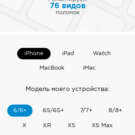
76 видов
поломок
iPhone
iPad
Watch
MacBook
iMac
Модель моего устройства:
6/6+
6S/6S+
7/7+
8/8+
X
XR
XS
XS Max